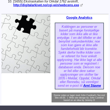
[S655]
Ekstraskatten for Orkdal 1762 avskrift
,
http://digitalarkivet.no/cgi-win/webcens.exe
Google Analytics
Koblingen av personer er
basert på mange forskjellige
kilder som ikke alle er like
entydige. I en del tilfeller er det
benyttet sekundærkilder, noe
som kan gjøre at ikke alle
famileforhold blir korrekte.
Sjekk derfor hvilke kilder som
er referert for hver enkelt
opplysning. Har ikke lagt ut alle
personer som er registrert i
databasen enda. Dersom noe
er feil eller dere søker
opplysninger om skifter før
1835 i Meldal, Oppdal, Orkdal
eller Rennebu, så vennligst
send en e-post til
Arnt Stavne
Denne siden er laget med
John Cardinal's
Second
Site
v8.03. | Web site design by
John Cardinal
based on an idea by
Jeremy D