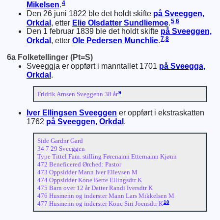
4
Mikelsen
.
Den 26 juni 1822 ble det holdt skifte
på Sveeggen,
5
,
6
Orkdal
, etter
Elie
Olsdatter
Sundliemoe
.
Den 1 februar 1839 ble det holdt skifte
på Sveeggen,
7
,
8
Orkdal
, etter
Ole
Pedersen
Munchlie
.
6a Folketellinger (Pt=S)
Sveeggja er oppført i manntallet 1701
på Sveegga,
Orkdal
.
9
Fridrik Arnsen Sveggenn 38 år
Iver
Ellingsen
Sveeggen
er oppført i ekstraskatten
1762
på Sveeggen, Orkdal
.
Side Gardnr Gard
34 7 29 Sveeggen
Type Tittel Fam. stilling Førenamn Etternamn Kjønn
472 Beneficered Ørched: Pastor
473 Oppsidder Mann Iver Ellevsen M
474 Oppsidder Kone Berte Ellingsdtr K
475 Barn over 12 år Datter Randi Iversdtr K
476 Husmenn og inderster Mann Lars Mikkelsen M
10
477 Husmenn og inderster Kone Siri Joensdtr K