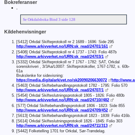
Bokreferanser
.
Se Orkdalsboka Bind 3 side 128
Kildehenvisninger
[S412] Orkdal Skifteprotokoll nr 2 1689 - 1696: Side 295
http://www.arkivverket.no/URN:sk_read/24701/161
[S408] Orkdal Skifteprotokoll nr 4 1737 - 1743: Folio 487b
http://www.arkivverket.no/URN:sk_read/24703/1
[S332] Orkdal Skifteprotokoll nr 7 1767 - 1782: SAT, Orkdal
sorenskriveri , 3/3Aa/L0007: Skifteprotokoller, 1767-1782, s. 60b-
61a
Brukslenke for sidevisning:
https://media.digitalarkivet.no/sk20090206630072
http://www.a
[S463] Orkdal Skiftebehandlingsprotokoll 1782 - 1795: Folio 570
http://www.arkivverket.no/URN:sk_read/24707/1
[S454] Orkdal Skifteslutningsprotokoll 1805 - 1826: Folio 480b
http://www.arkivverket.no/URN:sk_read/24710//482
[S77] Orkdal Skiftebehandlingsprotokoll 1806 - 1823: Side 855
http://www.arkivverket.no/URN:sk_read/24709/452
[S613] Orkdal Skiftebehandlingsprotokoll 1823 - 1839: Folio 416b.
[S614] Orkdal Skifteslutningsprotokoll 1826 - 1845: Folio 303
http://www.arkivverket.no/URN:sk_read/24711/313
[S442] Folketelling 1701 for Orkdal, Sør-Trøndelag.