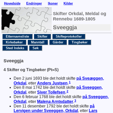
Hovedside
Endringer
Ikoner
Kilder
Skifter Orkdal, Meldal og
Rennebu 1689-1805
Sveeggja
Etternavnsliste
Skifter
Skifteprotokoller
Kirkebøker
Manntall
Gårder
Tingbøker
Sted Indeks
Søk
Sveeggja
4 Skifter og Tingbøker (Pt=S)
Den 2 juni 1693 ble det holdt skifte
på Sveæggen,
1
Orkdal
, etter
Anders
Justsen
.
Den 8 mai 1742 ble det holdt skifte
på Sveeggen,
2
Orkdal
, etter
Siver
Tollefsen
.
Den 6 februar 1768 ble det holdt skifte
på Sveeggen,
3
Orkdal
, etter
Malena
Arntsdatter
.
Den 11 desember 1792 ble det holdt skifte
på
Lervigen under Sveeggen, Orkdal
, etter
Lars