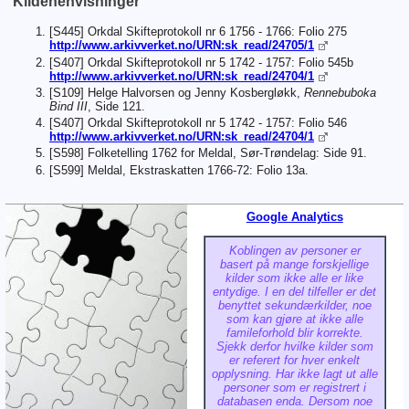
Kildehenvisninger
[S445] Orkdal Skifteprotokoll nr 6 1756 - 1766: Folio 275
http://www.arkivverket.no/URN:sk_read/24705/1
[S407] Orkdal Skifteprotokoll nr 5 1742 - 1757: Folio 545b
http://www.arkivverket.no/URN:sk_read/24704/1
[S109] Helge Halvorsen og Jenny Kosbergløkk,
Rennebuboka
Bind III
, Side 121.
[S407] Orkdal Skifteprotokoll nr 5 1742 - 1757: Folio 546
http://www.arkivverket.no/URN:sk_read/24704/1
[S598] Folketelling 1762 for Meldal, Sør-Trøndelag: Side 91.
[S599] Meldal, Ekstraskatten 1766-72: Folio 13a.
Google Analytics
Koblingen av personer er
basert på mange forskjellige
kilder som ikke alle er like
entydige. I en del tilfeller er det
benyttet sekundærkilder, noe
som kan gjøre at ikke alle
famileforhold blir korrekte.
Sjekk derfor hvilke kilder som
er referert for hver enkelt
opplysning. Har ikke lagt ut alle
personer som er registrert i
databasen enda. Dersom noe