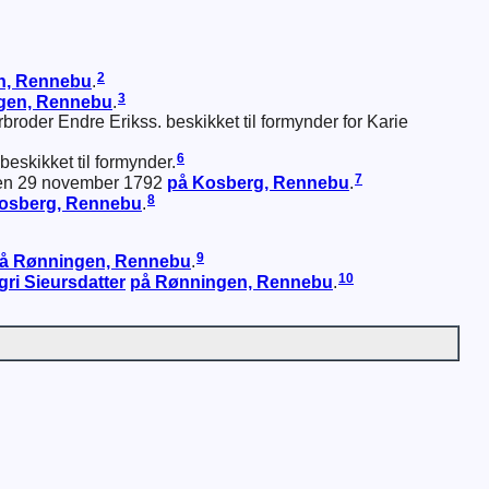
2
n, Rennebu
.
3
gen, Rennebu
.
rbroder Endre Erikss. beskikket til formynder for Karie
6
beskikket til formynder.
7
n 29 november 1792
på Kosberg, Rennebu
.
8
osberg, Rennebu
.
9
å Rønningen, Rennebu
.
10
gri
Sieursdatter
på Rønningen, Rennebu
.