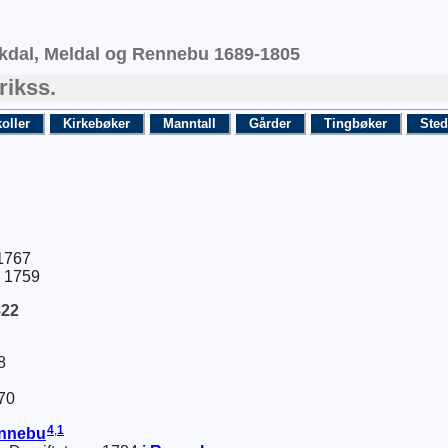
rkdal, Meldal og Rennebu 1689-1805
rikss.
oller
Kirkebøker
Manntall
Gårder
Tingbøker
Sted
 1767
. 1759
822
8
870
4
,
1
ennebu