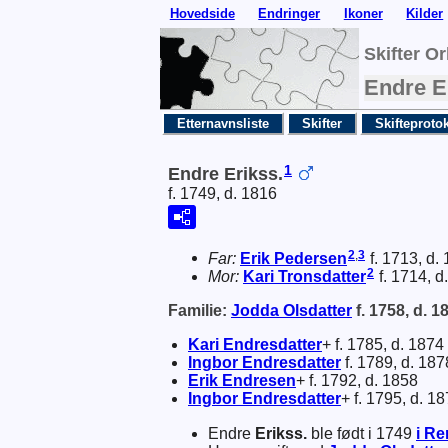
Hovedside
Endringer
Ikoner
Kilder
Skifter O
Endre E
Etternavnsliste
Skifter
Skifteprotok
1
Endre Erikss.
f. 1749, d. 1816
2
,
3
Far:
Erik
Pedersen
f. 1713, d.
2
Mor:
Kari
Tronsdatter
f. 1714, d
Familie:
Jodda
Olsdatter
f. 1758, d. 1
Kari
Endresdatter
+ f. 1785, d. 1874
Ingbor
Endresdatter
f. 1789, d. 187
Erik
Endresen
+ f. 1792, d. 1858
Ingbor
Endresdatter
+ f. 1795, d. 1
Endre
Erikss.
ble født i 1749
i R