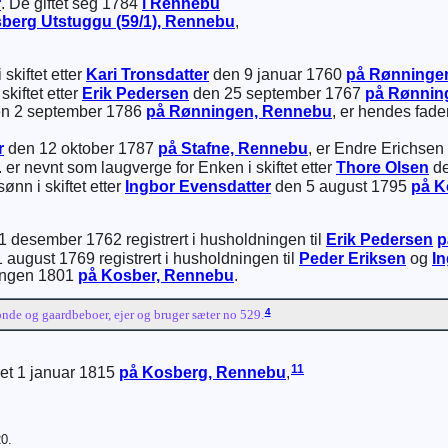
r
. De giftet seg 1784
i Rennebu
berg Utstuggu (59/1), Rennebu
,
skiftet etter
Kari
Tronsdatter
den 9 januar 1760
på Rønninge
kiftet etter
Erik
Pedersen
den 25 september 1767
på Rønnin
n 2 september 1786
på Rønningen, Rennebu
, er hendes fade
r
den 12 oktober 1787
på Stafne, Rennebu
, er Endre Erichsen 
er nevnt som laugverge for Enken i skiftet etter
Thore
Olsen
de
ønn i skiftet etter
Ingbor
Evensdatter
den 5 august 1795
på K
 1 desember 1762 registrert i husholdningen til
Erik
Pedersen
p
1 august 1769 registrert i husholdningen til
Peder
Eriksen
og
In
llingen 1801
på Kosber, Rennebu
.
4
nde og gaardbeboer, ejer og bruger sæter no 529.
11
let 1 januar 1815
på Kosberg, Rennebu
,
20.