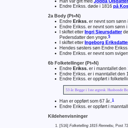
Han var gift med
Jodda
Olsdatte
Endre Erikss. døde i 1816
på Kos
2a Body (Pt=N)
Endre
Erikss.
er nevnt som sønn i 
Endre Erikss. er nevnt som sønn i s
I skiftet etter
Ingri
Sieursdatter
de
5
Pedersdatter den yngre.
I skiftet etter
Ingeborg
Eriksdatte
Hendes søsters søn Endre Erikss. 
Endre Erikss. er nevnt som svigers
6b Folketellinger (Pt=N)
Endre
Erikss.
er i manntallet den
Endre Erikss. er i manntallet den 
Endre Erikss. er oppført i folkete
53 år. Begge i 1ste ægtesk. Husbonde Bo
1
Han er oppført som 67 år..
Endre Erikss. er oppført i manntal
Kildehenvisninger
[S16]
Folketelling 1815 Rennebu
, Post 7