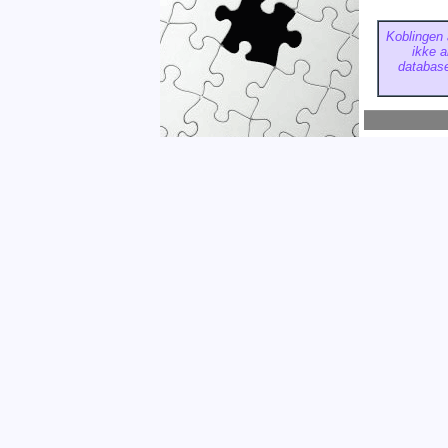
Koblingen 
ikke a
database