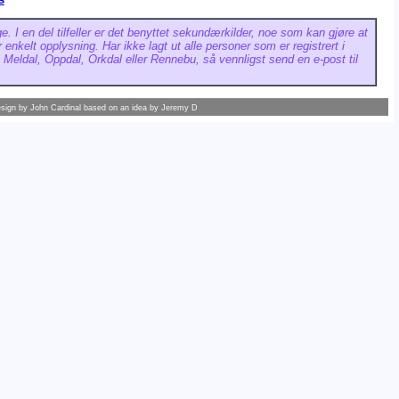
e. I en del tilfeller er det benyttet sekundærkilder, noe som kan gjøre at
er enkelt opplysning. Har ikke lagt ut alle personer som er registrert i
 Meldal, Oppdal, Orkdal eller Rennebu, så vennligst send en e-post til
esign by
John Cardinal
based on an idea by
Jeremy D