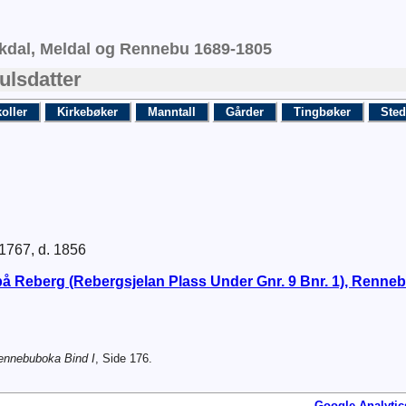
rkdal, Meldal og Rennebu 1689-1805
ulsdatter
oller
Kirkebøker
Manntall
Gårder
Tingbøker
Sted
 1767, d. 1856
på Reberg (Rebergsjelan Plass Under Gnr. 9 Bnr. 1), Renne
ennebuboka Bind I
, Side 176.
Google Analytic