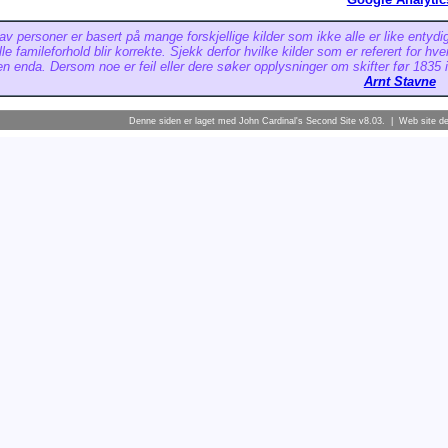
av personer er basert på mange forskjellige kilder som ikke alle er like entydig
lle famileforhold blir korrekte. Sjekk derfor hvilke kilder som er referert for hv
n enda. Dersom noe er feil eller dere søker opplysninger om skifter før 1835 i
Arnt Stavne
Denne siden er laget med
John Cardinal's
Second Site
v8.03. | Web site d