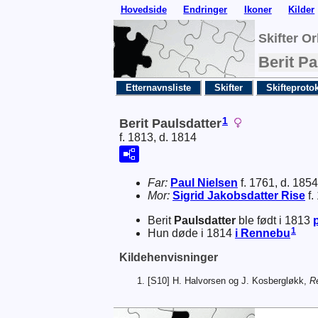
Hovedside
Endringer
Ikoner
Kilder
Skifter O
Berit Pa
Etternavnsliste
Skifter
Skifteprotok
1
Berit Paulsdatter
f. 1813, d. 1814
Far:
Paul
Nielsen
f. 1761, d. 1854
Mor:
Sigrid
Jakobsdatter
Rise
f.
Berit
Paulsdatter
ble født i 1813
1
Hun døde i 1814
i Rennebu
Kildehenvisninger
[S10] H. Halvorsen og J. Kosbergløkk,
R